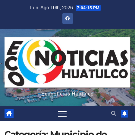
Saltar
Lun. Ago 10th, 2026
7:04:17 PM
al
contenido
Econoticias Huatulco
Categoría:
Municipio de