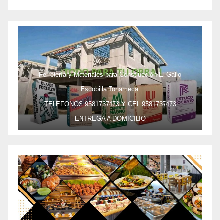
Ferretería y Materiales para Construcción El Gallo
Escobilla Tonameca.
TELEFONOS 9581737473 Y CEL 9581737473
ENTREGA A DOMICILIO
PRECIO ESPECIAL DE MAYOREO