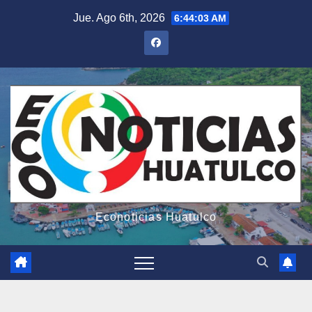
Saltar
Jue. Ago 6th, 2026
6:44:04 AM
al
contenido
Econoticias Huatulco