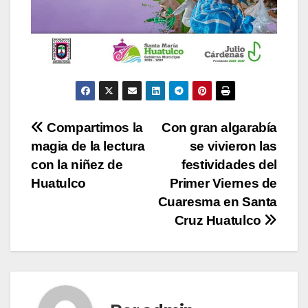
Navegación
Compartimos la
Con gran algarabía
magia de la lectura
se vivieron las
de
con la niñez de
festividades del
entradas
Huatulco
Primer Viernes de
Cuaresma en Santa
Cruz Huatulco