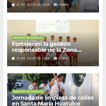
31 DE JULIO DE 2026
ADMIN
MUNICIPIO DE HUATULCO
Fortalecen la gestión
responsable de la Zona
Federal Marítimo Terrestre
30 DE JULIO DE 2026
ADMIN
MUNICIPIO DE HUATULCO
Jornada de limpieza de calles
en Santa María Huatulco