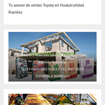
Tu asesor de ventas Toyota en HuatulcoAdad
Ramírez
Ferretería y Materiales para Construcción El Gallo
Escobilla Tonameca.
TELEFONOS 9581737473 Y CEL 9581737473
ENTREGA A DOMICILIO
PRECIO ESPECIAL DE MAYOREO