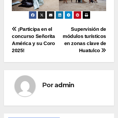
Navegación
¡Participa en el
Supervisión de
concurso Señorita
módulos turísticos
de
América y su Coro
en zonas clave de
entradas
2025!
Huatulco
Por
admin