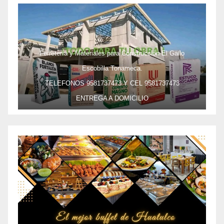
Ferretería y Materiales para Construcción El Gallo
Escobilla Tonameca.
TELEFONOS 9581737473 Y CEL 9581737473
ENTREGA A DOMICILIO
PRECIO ESPECIAL DE MAYOREO