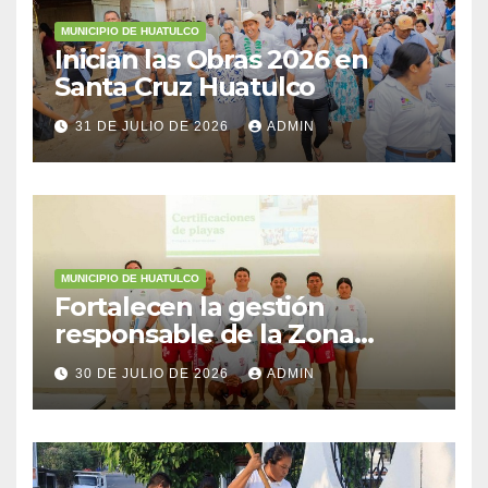
MUNICIPIO DE HUATULCO
Inician las Obras 2026 en
Santa Cruz Huatulco
31 DE JULIO DE 2026
ADMIN
MUNICIPIO DE HUATULCO
Fortalecen la gestión
responsable de la Zona
Federal Marítimo Terrestre
30 DE JULIO DE 2026
ADMIN