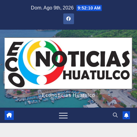
Saltar
Dom. Ago 9th, 2026
9:52:11 AM
al
contenido
Econoticias Huatulco