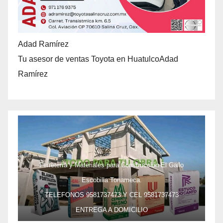
Adad Ramírez
Tu asesor de ventas Toyota en HuatulcoAdad
Ramírez
Ferretería y Materiales para Construcción El Gallo
Escobilla Tonameca.
TELEFONOS 9581737473 Y CEL 9581737473
ENTREGA A DOMICILIO