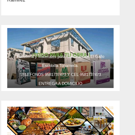
Ferretería y Materiales para Construcción El Gallo
Escobilla Tonameca.
TELEFONOS 9581737473 Y CEL 9581737473
ENTREGA A DOMICILIO
PRECIO ESPECIAL DE MAYOREO