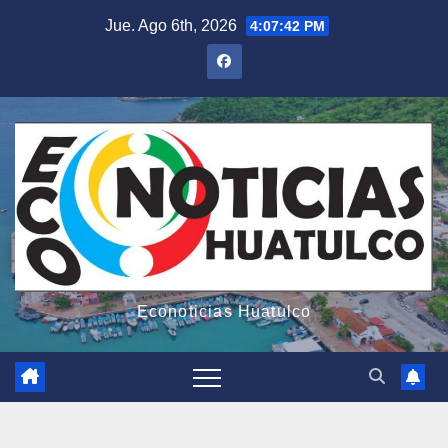
Saltar
Jue. Ago 6th, 2026
4:07:43 PM
al
contenido
Econoticias Huatulco