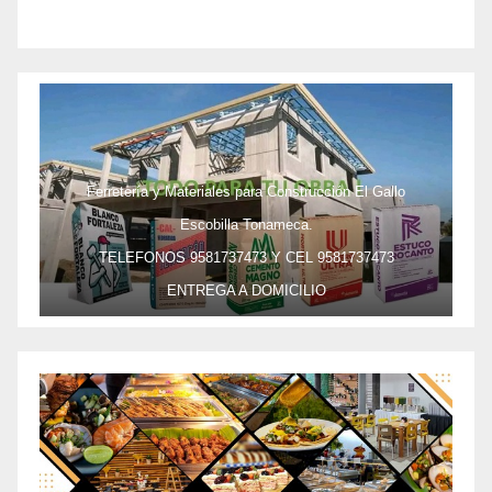
Ferretería y Materiales para Construcción El Gallo
Escobilla Tonameca.
TELEFONOS 9581737473 Y CEL 9581737473
ENTREGA A DOMICILIO
PRECIO ESPECIAL DE MAYOREO