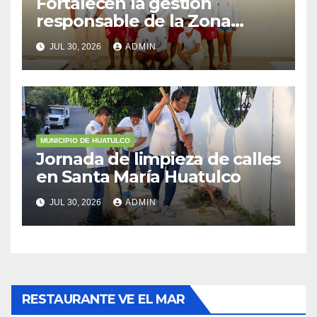
Fortalecen la gestión
responsable de la Zona
Federal Marítimo Terrestre
JUL 30, 2026
ADMIN
MUNICIPIO DE HUATULCO
Jornada de limpieza de calles
en Santa María Huatulco
JUL 30, 2026
ADMIN
RESTAURANTE VE EL MAR