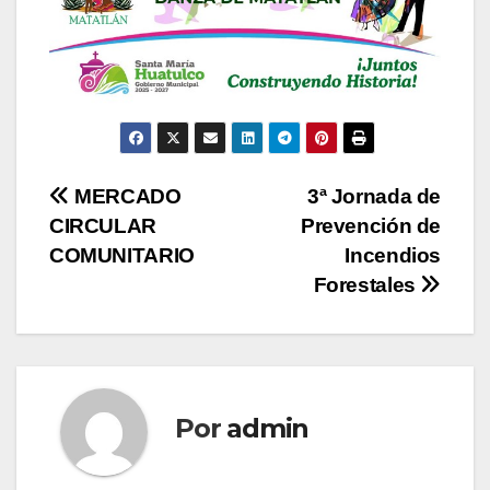
Navegación
MERCADO
3ª Jornada de
CIRCULAR
Prevención de
de
COMUNITARIO
Incendios
entradas
Forestales
Por
admin