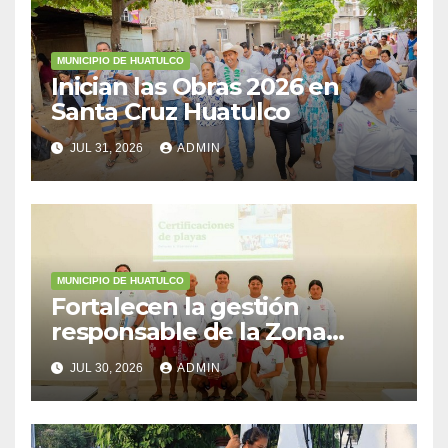
MUNICIPIO DE HUATULCO
Inician las Obras 2026 en
Santa Cruz Huatulco
JUL 31, 2026
ADMIN
MUNICIPIO DE HUATULCO
Fortalecen la gestión
responsable de la Zona
Federal Marítimo Terrestre
JUL 30, 2026
ADMIN