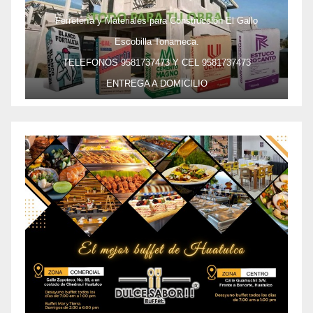
Ferretería y Materiales para Construcción El Gallo
Escobilla Tonameca.
TELEFONOS 9581737473 Y CEL 9581737473
ENTREGA A DOMICILIO
PRECIO ESPECIAL DE MAYOREO