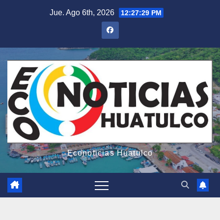
Saltar
Jue. Ago 6th, 2026
12:27:31 PM
al
contenido
Econoticias Huatulco