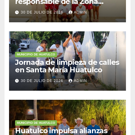
responsable de la Zona
Federal Marítimo Terrestre
30 DE JULIO DE 2026
ADMIN
MUNICIPIO DE HUATULCO
Jornada de limpieza de calles
en Santa María Huatulco
30 DE JULIO DE 2026
ADMIN
MUNICIPIO DE HUATULCO
Huatulco impulsa alianzas