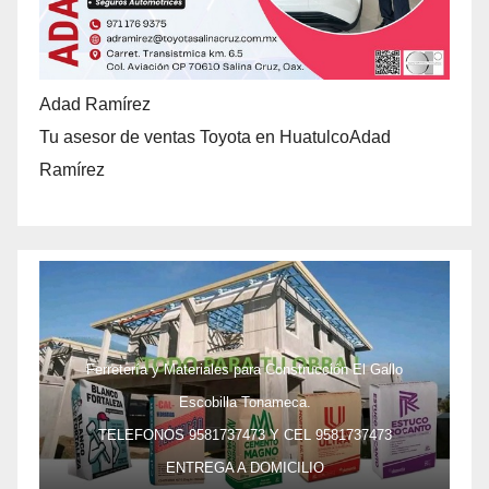
Adad Ramírez
Tu asesor de ventas Toyota en HuatulcoAdad
Ramírez
Ferretería y Materiales para Construcción El Gallo
Escobilla Tonameca.
TELEFONOS 9581737473 Y CEL 9581737473
ENTREGA A DOMICILIO