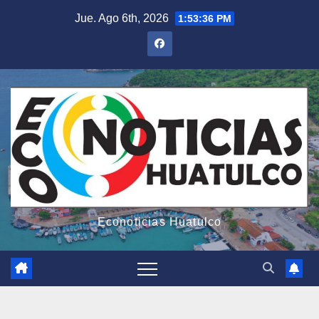
Saltar
Jue. Ago 6th, 2026
1:53:37 PM
al
contenido
Econoticias Huatulco