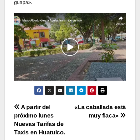
guapa».
Navegación
A partir del
«La caballada está
próximo lunes
muy flaca»
de
Nuevas Tarifas de
entradas
Taxis en Huatulco.