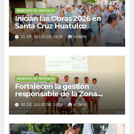
MUNICIPIO DE HUATULCO
Inician las Obras 2026 en
Santa Cruz Huatulco
31 DE JULIO DE 2026
ADMIN
MUNICIPIO DE HUATULCO
Fortalecen la gestión
responsable de la Zona
Federal Marítimo Terrestre
30 DE JULIO DE 2026
ADMIN