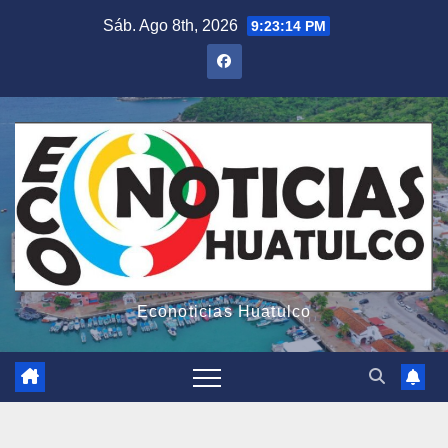
Saltar
Sáb. Ago 8th, 2026
9:23:16 PM
al
contenido
Econoticias Huatulco