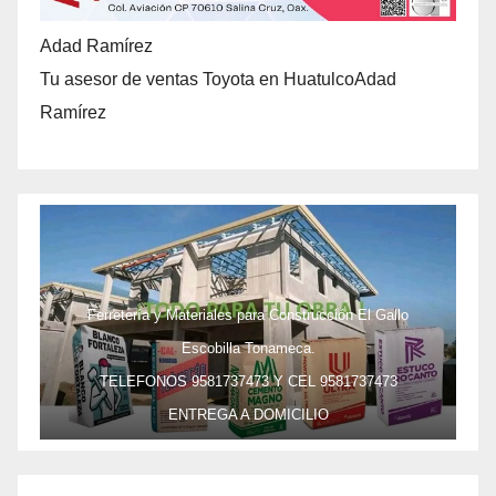
Adad Ramírez
Tu asesor de ventas Toyota en HuatulcoAdad
Ramírez
Ferretería y Materiales para Construcción El Gallo
Escobilla Tonameca.
TELEFONOS 9581737473 Y CEL 9581737473
ENTREGA A DOMICILIO
PRECIO ESPECIAL DE MAYOREO