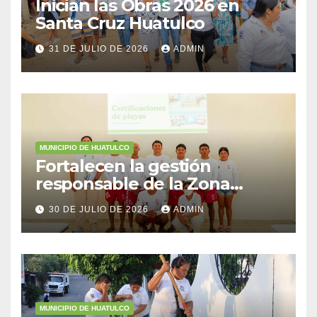
Inician las Obras 2026 en
Santa Cruz Huatulco
31 DE JULIO DE 2026
ADMIN
MUNICIPIO DE HUATULCO
Fortalecen la gestión
responsable de la Zona
Federal Marítimo Terrestre
30 DE JULIO DE 2026
ADMIN
MUNICIPIO DE HUATULCO