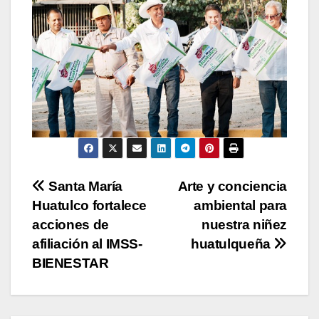
Navegación
Santa María
Arte y conciencia
Huatulco fortalece
ambiental para
de
acciones de
nuestra niñez
entradas
afiliación al IMSS-
huatulqueña
BIENESTAR