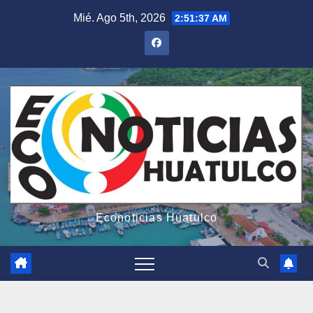
Saltar
Mié. Ago 5th, 2026
2:51:38 AM
al
contenido
Econoticias Huatulco