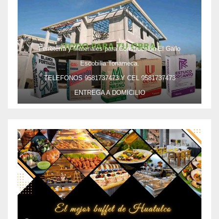
Ferretería y Materiales para Construcción El Gallo
Escobilla Tonameca.
TELEFONOS 9581737473 Y CEL 9581737473
ENTREGA A DOMICILIO
PRECIO ESPECIAL DE MAYOREO