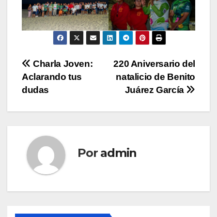
Navegación
Charla Joven:
220 Aniversario del
Aclarando tus
natalicio de Benito
de
dudas
Juárez García
entradas
Por
admin