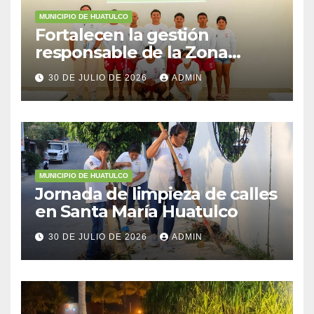
MUNICIPIO DE HUATULCO
Fortalecen la gestión
responsable de la Zona
Federal Marítimo Terrestre
30 DE JULIO DE 2026
ADMIN
MUNICIPIO DE HUATULCO
Jornada de limpieza de calles
en Santa María Huatulco
30 DE JULIO DE 2026
ADMIN