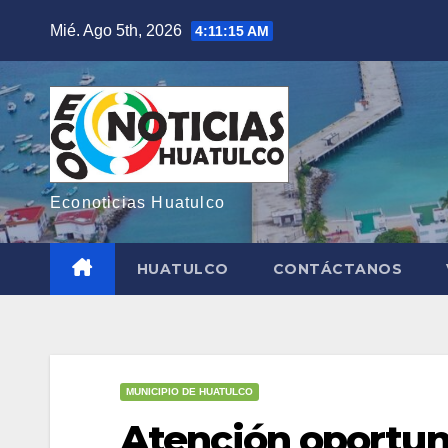
Saltar
Mié. Ago 5th, 2026
4:11:16 AM
al
contenido
Econoticias Huatulco
HUATULCO
CONTÁCTANOS
MUNICIPIO DE HUATULCO
Atención oportuna