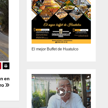
ENTREGA A DOMICILIO
PRECIO ESPECIAL DE MAYOREO
El mejor Buffet de Huatulco
ón en
ero