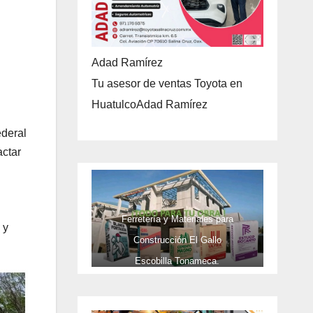
Adad Ramírez
Tu asesor de ventas Toyota en
HuatulcoAdad Ramírez
ederal
actar
Ferretería y Materiales para
 y
Construcción El Gallo
Escobilla Tonameca.
TELEFONOS 9581737473 Y CEL
9581737473