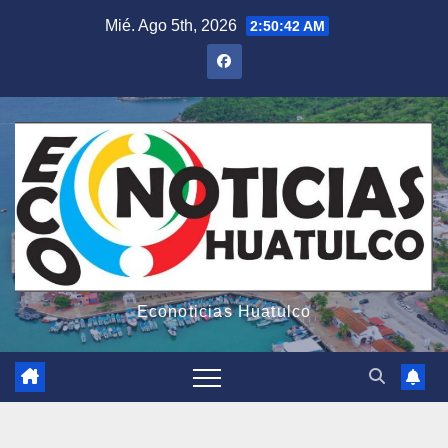
Saltar
Mié. Ago 5th, 2026
2:50:43 AM
al
contenido
Econoticias Huatulco