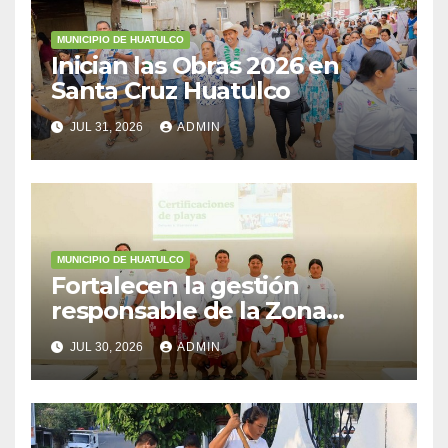
MUNICIPIO DE HUATULCO
Inician las Obras 2026 en
Santa Cruz Huatulco
JUL 31, 2026
ADMIN
MUNICIPIO DE HUATULCO
Fortalecen la gestión
responsable de la Zona
Federal Marítimo Terrestre
JUL 30, 2026
ADMIN