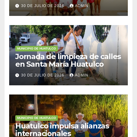
Federal Marítimo Terrestre
30 DE JULIO DE 2026
ADMIN
MUNICIPIO DE HUATULCO
Jornada de limpieza de calles
en Santa María Huatulco
30 DE JULIO DE 2026
ADMIN
MUNICIPIO DE HUATULCO
Huatulco impulsa alianzas
internacionales