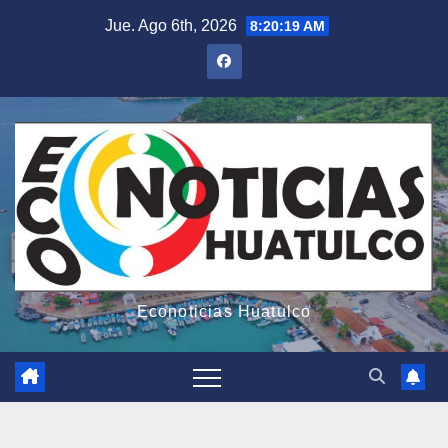
Saltar
Jue. Ago 6th, 2026
8:20:20 AM
al
contenido
Econoticias Huatulco