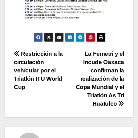
Navegación
Restricción a la
La Femetri y el
circulación
Incude Oaxaca
de
vehícular por el
confirman la
entradas
Triatlón ITU World
realización de la
Cup
Copa Mundial y el
Triatlón As Tri
Huatulco