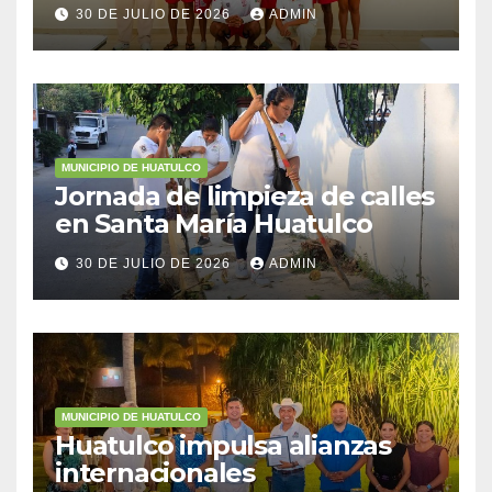
Federal Marítimo Terrestre
30 DE JULIO DE 2026
ADMIN
MUNICIPIO DE HUATULCO
Jornada de limpieza de calles
en Santa María Huatulco
30 DE JULIO DE 2026
ADMIN
MUNICIPIO DE HUATULCO
Huatulco impulsa alianzas
internacionales