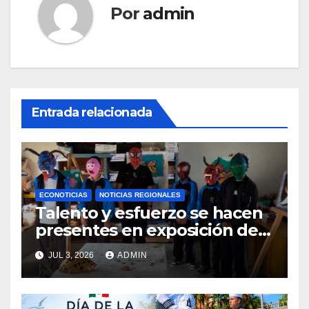
Por
admin
Entrada relacionada
ECONOTICIAS
NOTICIAS REGIONALES
Talento y esfuerzo se hacen
presentes en exposición de
arte escolar del Cenao
JUL 3, 2026
ADMIN