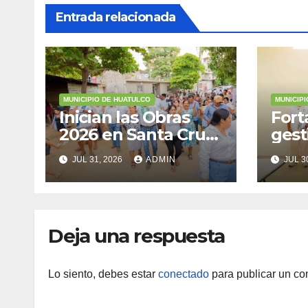
Entrada relacionada
MUNICIPIO DE HUATULCO
MUNICIP
Inician las Obras
Fort
2026 en Santa Cruz
gest
Huatulco
resp
JUL 31, 2026
ADMIN
JUL 3
Zona
Marí
Deja una respuesta
Lo siento, debes estar
conectado
para publicar un co