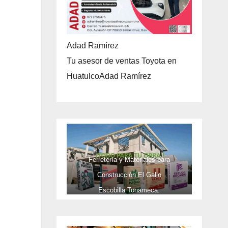
Adad Ramírez
Tu asesor de ventas Toyota en
HuatulcoAdad Ramírez
Ferretería y Materiales para
Construcción El Gallo
Escobilla Tonameca.
TELEFONOS 9581737473 Y CEL
9581737473