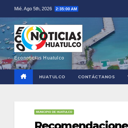
Saltar
Mié. Ago 5th, 2026
2:35:02 AM
al
contenido
Econoticias Huatulco
HUATULCO
CONTÁCTANOS
MUNICIPIO DE HUATULCO
Recomendaciones 