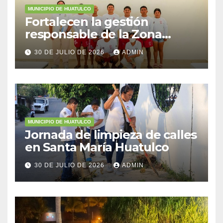
MUNICIPIO DE HUATULCO
Fortalecen la gestión
responsable de la Zona
Federal Marítimo Terrestre
30 DE JULIO DE 2026
ADMIN
MUNICIPIO DE HUATULCO
Jornada de limpieza de calles
en Santa María Huatulco
30 DE JULIO DE 2026
ADMIN