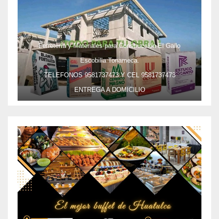
Ferretería y Materiales para Construcción El Gallo
Escobilla Tonameca.
TELEFONOS 9581737473 Y CEL 9581737473
ENTREGA A DOMICILIO
PRECIO ESPECIAL DE MAYOREO