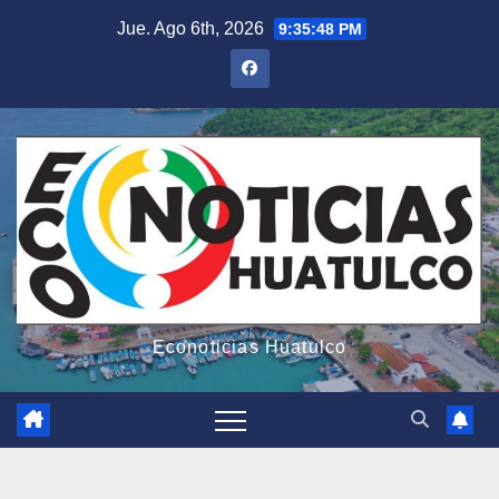
Saltar
Jue. Ago 6th, 2026
9:35:49 PM
al
contenido
Econoticias Huatulco