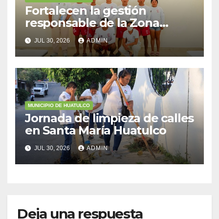
Fortalecen la gestión
responsable de la Zona
Federal Marítimo Terrestre
JUL 30, 2026
ADMIN
MUNICIPIO DE HUATULCO
Jornada de limpieza de calles
en Santa María Huatulco
JUL 30, 2026
ADMIN
Deja una respuesta