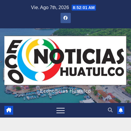
Saltar
Vie. Ago 7th, 2026
8:52:03 AM
al
contenido
Econoticias Huatulco