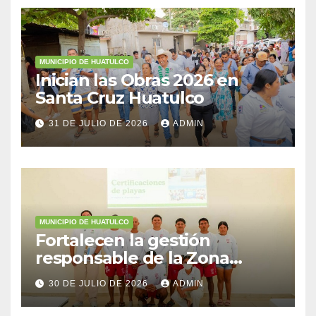
MUNICIPIO DE HUATULCO
Inician las Obras 2026 en
Santa Cruz Huatulco
31 DE JULIO DE 2026
ADMIN
MUNICIPIO DE HUATULCO
Fortalecen la gestión
responsable de la Zona
Federal Marítimo Terrestre
30 DE JULIO DE 2026
ADMIN