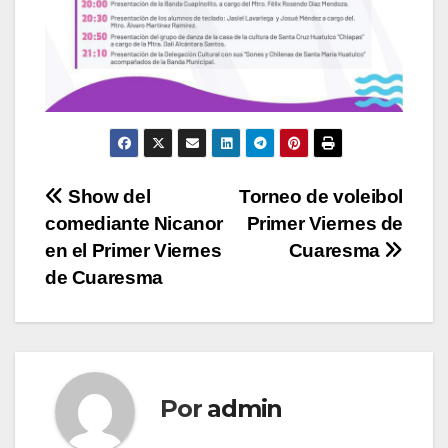
Navegación
Show del
Torneo de voleibol
comediante Nicanor
Primer Viernes de
de
en el Primer Viernes
Cuaresma
entradas
de Cuaresma
Por
admin