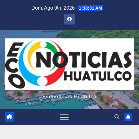
Saltar
Dom. Ago 9th, 2026
1:38:33 AM
al
contenido
Econoticias Huatulco