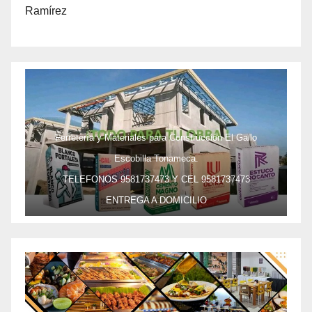
Ramírez
Ferretería y Materiales para Construcción El Gallo
Escobilla Tonameca.
TELEFONOS 9581737473 Y CEL 9581737473
ENTREGA A DOMICILIO
PRECIO ESPECIAL DE MAYOREO