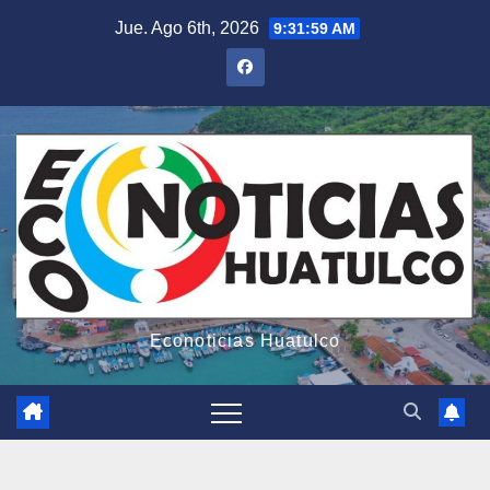
Saltar
Jue. Ago 6th, 2026
9:32:00 AM
al
contenido
Econoticias Huatulco