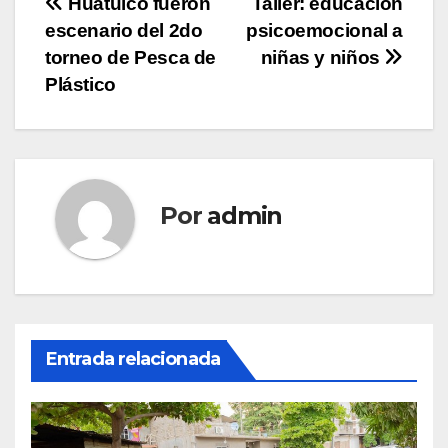
Navegación
Huatulco fueron
Taller: educación
escenario del 2do
psicoemocional a
de
torneo de Pesca de
niñas y niños
entradas
Plástico
Por
admin
Entrada relacionada