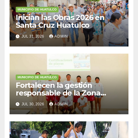
MUNICIPIO DE HUATULCO
Inician las Obras 2026 en
Santa Cruz Huatulco
JUL 31, 2026
ADMIN
MUNICIPIO DE HUATULCO
Fortalecen la gestión
responsable de la Zona
Federal Marítimo Terrestre
JUL 30, 2026
ADMIN