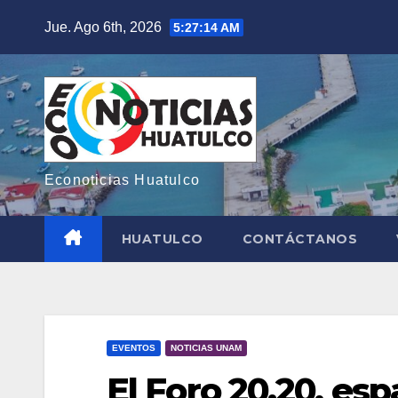
Saltar
Jue. Ago 6th, 2026
5:27:15 AM
al
contenido
Econoticias Huatulco
HUATULCO
CONTÁCTANOS
EVENTOS
NOTICIAS UNAM
El Foro 20.20, esp