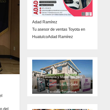
Adad Ramírez
Tu asesor de ventas Toyota en
HuatulcoAdad Ramírez
Ferretería y Materiales para
Construcción El Gallo
Escobilla Tonameca.
el
TELEFONOS 9581737473 Y CEL
9581737473
vo del