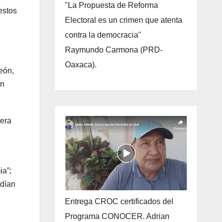
"La Propuesta de Reforma
estos
Electoral es un crimen que atenta
contra la democracia"
Raymundo Carmona (PRD-
Oaxaca).
eón,
un
nera
ia”;
odían
Entrega CROC certificados del
Programa CONOCER. Adrian