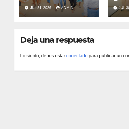
Huatulco
resp
JUL 31, 2026
ADMIN
JUL 3
Zona
Marí
Deja una respuesta
Lo siento, debes estar
conectado
para publicar un co