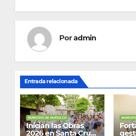
entradas
Por
admin
Entrada relacionada
MUNICIPIO DE HUATULCO
MUNICIP
Inician las Obras
Fort
2026 en Santa Cruz
gest