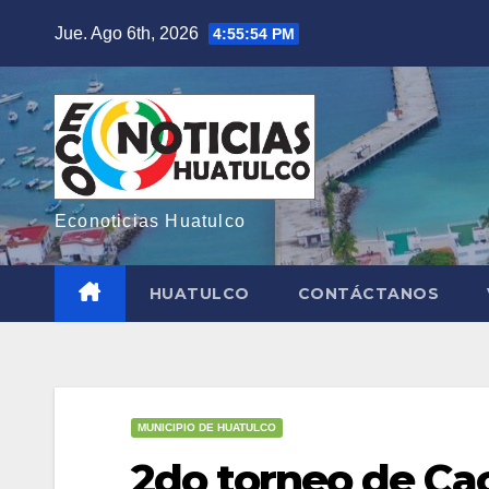
Saltar
Jue. Ago 6th, 2026
4:55:56 PM
al
contenido
Econoticias Huatulco
HUATULCO
CONTÁCTANOS
MUNICIPIO DE HUATULCO
2do torneo de Ca