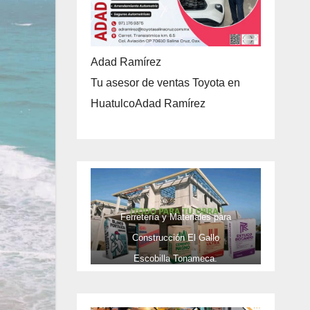
Adad Ramírez
Tu asesor de ventas Toyota en
HuatulcoAdad Ramírez
Ferretería y Materiales para
Construcción El Gallo
Escobilla Tonameca.
TELEFONOS 9581737473 Y CEL
9581737473