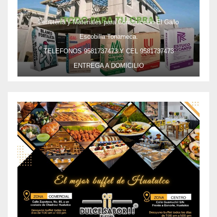
Ferretería y Materiales para Construcción El Gallo
Escobilla Tonameca.
TELEFONOS 9581737473 Y CEL 9581737473
ENTREGA A DOMICILIO
PRECIO ESPECIAL DE MAYOREO