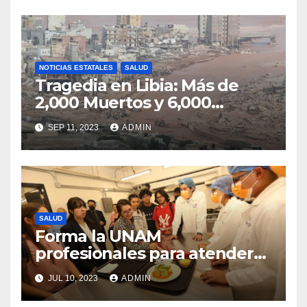
NOTICIAS ESTATALES
SALUD
Tragedia en Libia: Más de
2,000 Muertos y 6,000
Desaparecidos Tras
SEP 11, 2023
ADMIN
Devastador Ciclón
SALUD
Forma la UNAM
profesionales para atender
enfermedades relacionadas
JUL 10, 2023
ADMIN
con la alimentación