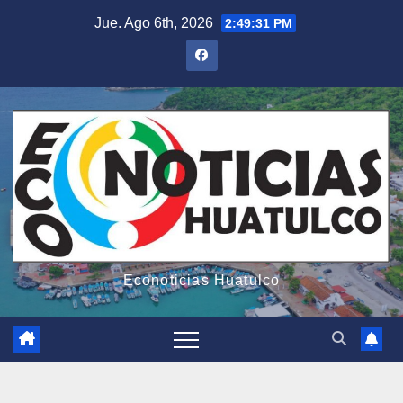
Saltar
Jue. Ago 6th, 2026
2:49:33 PM
al
contenido
Econoticias Huatulco