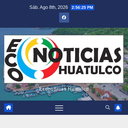
Saltar
Sáb. Ago 8th, 2026
2:56:27 PM
al
contenido
Econoticias Huatulco