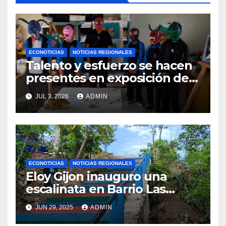
ECONOTICIAS
NOTICIAS REGIONALES
Talento y esfuerzo se hacen
presentes en exposición de
arte escolar del Cenao
JUL 3, 2026
ADMIN
ECONOTICIAS
NOTICIAS REGIONALES
Eloy Gijon inauguro una
escalinata en Barrio Las
Palmas Alto en Barra de
JUN 29, 2025
ADMIN
Copalita, San Miguel del