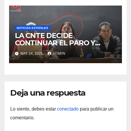
Puerto Oaxaca.
NOTICIAS ESTATALES
LA CNTE DECIDE
CONTINUAR EL PARO Y
PLANTÓN EN LA CDMX.
MAY 24, 2025
ADMIN
Deja una respuesta
Lo siento, debes estar
conectado
para publicar un
comentario.