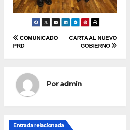
Navegación
COMUNICADO
CARTA AL NUEVO
PRD
GOBIERNO
de
entradas
Por
admin
Entrada relacionada