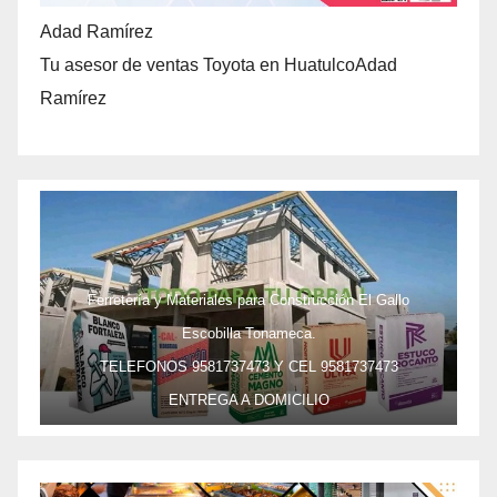
Adad Ramírez
Tu asesor de ventas Toyota en HuatulcoAdad
Ramírez
Ferretería y Materiales para Construcción El Gallo
Escobilla Tonameca.
TELEFONOS 9581737473 Y CEL 9581737473
ENTREGA A DOMICILIO
PRECIO ESPECIAL DE MAYOREO