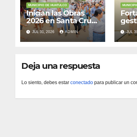
MUNICIPIO DE HUATULCO
MUNICIP
Inician las Obras
Fort
2026 en Santa Cruz
gest
Huatulco
resp
JUL 31, 2026
ADMIN
JUL 3
Zona
Marí
Deja una respuesta
Lo siento, debes estar
conectado
para publicar un co