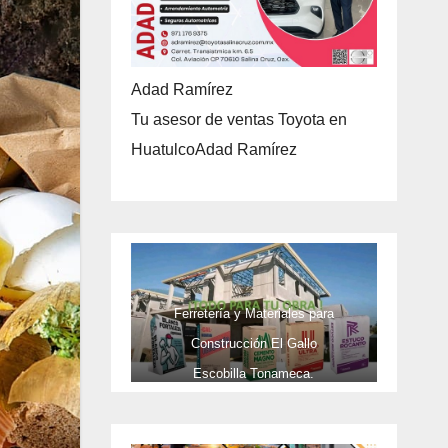
Adad Ramírez
Tu asesor de ventas Toyota en
HuatulcoAdad Ramírez
Ferretería y Materiales para
Construcción El Gallo
Escobilla Tonameca.
TELEFONOS 9581737473 Y CEL
9581737473