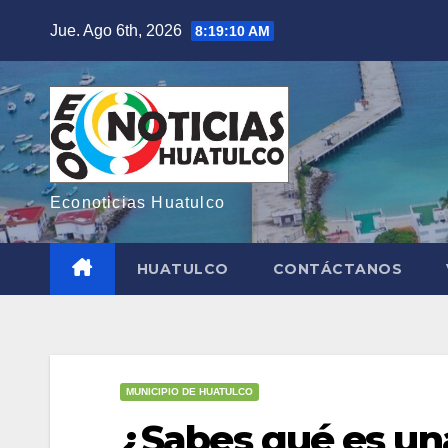
Saltar
Jue. Ago 6th, 2026
8:19:12 AM
al
contenido
Econoticias Huatulco
HUATULCO
CONTÁCTANOS
MUNICIPIO DE HUATULCO
¿Sabes qué es u