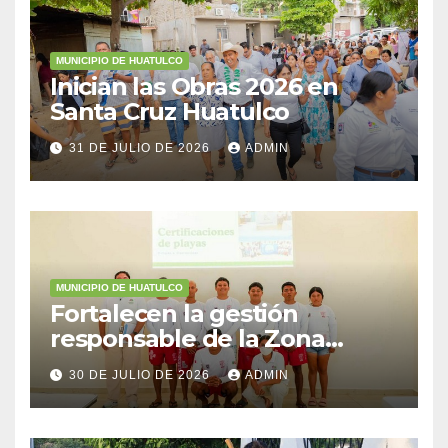
MUNICIPIO DE HUATULCO
Inician las Obras 2026 en
Santa Cruz Huatulco
31 DE JULIO DE 2026
ADMIN
MUNICIPIO DE HUATULCO
Fortalecen la gestión
responsable de la Zona
Federal Marítimo Terrestre
30 DE JULIO DE 2026
ADMIN