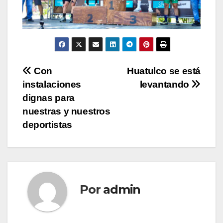
Navegación
Con
Huatulco se está
instalaciones
levantando
de
dignas para
entradas
nuestras y nuestros
deportistas
Por
admin