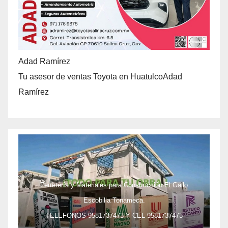
Adad Ramírez
Tu asesor de ventas Toyota en HuatulcoAdad
Ramírez
Ferretería y Materiales para Construcción El Gallo
Escobilla Tonameca.
TELEFONOS 9581737473 Y CEL 9581737473