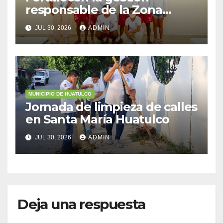
responsable de la Zona
Federal Marítimo Terrestre
JUL 30, 2026
ADMIN
MUNICIPIO DE HUATULCO
Jornada de limpieza de calles
en Santa María Huatulco
JUL 30, 2026
ADMIN
Deja una respuesta