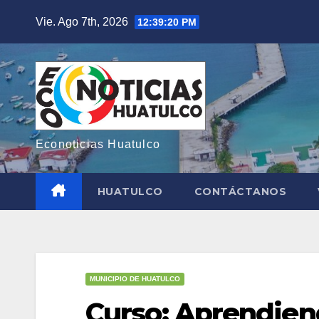
Saltar
Vie. Ago 7th, 2026
12:39:21 PM
al
contenido
Econoticias Huatulco
HUATULCO
CONTÁCTANOS
MUNICIPIO DE HUATULCO
Curso: Aprendien