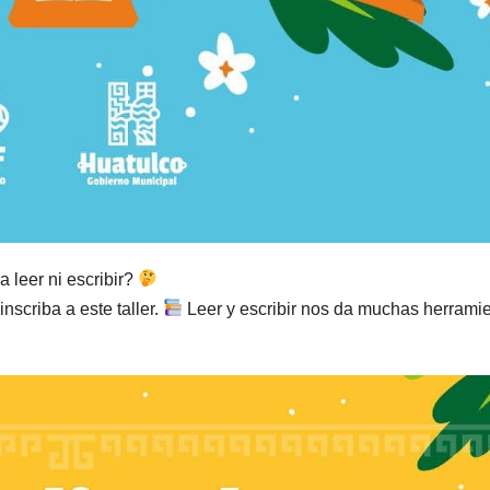
leer ni escribir?
inscriba a este taller.
Leer y escribir nos da muchas herrami