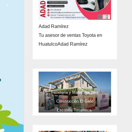
Adad Ramírez
Tu asesor de ventas Toyota en
HuatulcoAdad Ramírez
Ferretería y Materiales para
Construcción El Gallo
Escobilla Tonameca.
TELEFONOS 9581737473 Y CEL
9581737473