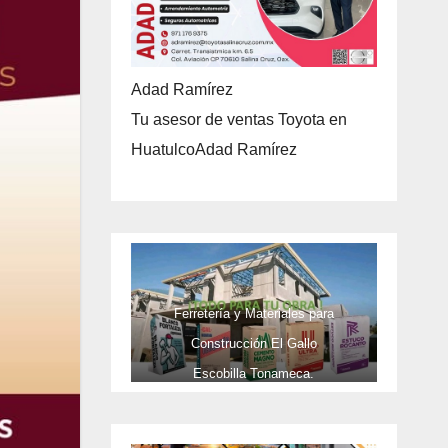
Adad Ramírez
Tu asesor de ventas Toyota en
HuatulcoAdad Ramírez
Ferretería y Materiales para
Construcción El Gallo
Escobilla Tonameca.
TELEFONOS 9581737473 Y CEL
9581737473