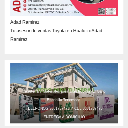
Adad Ramírez
Tu asesor de ventas Toyota en HuatulcoAdad
Ramírez
Ferretería y Materiales para Construcción El Gallo
Escobilla Tonameca.
TELEFONOS 9581737473 Y CEL 9581737473
ENTREGA A DOMICILIO
PRECIO ESPECIAL DE MAYOREO