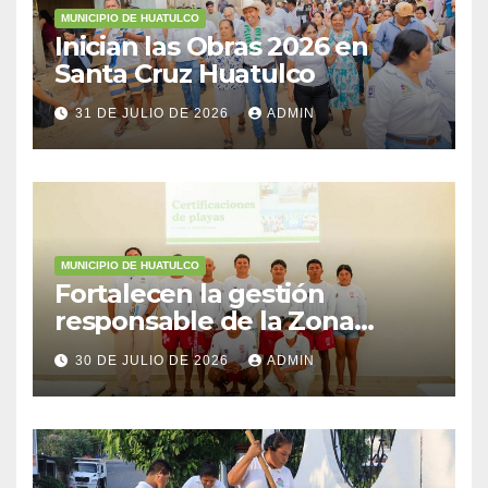
MUNICIPIO DE HUATULCO
Inician las Obras 2026 en
Santa Cruz Huatulco
31 DE JULIO DE 2026
ADMIN
MUNICIPIO DE HUATULCO
Fortalecen la gestión
responsable de la Zona
Federal Marítimo Terrestre
30 DE JULIO DE 2026
ADMIN