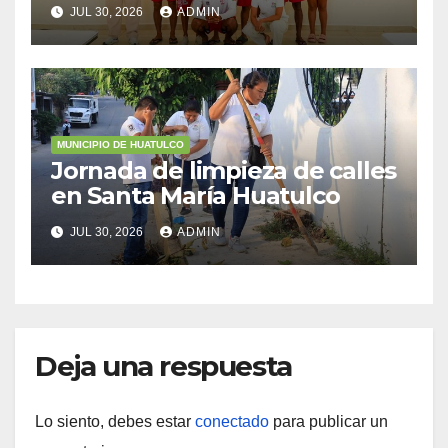
Federal Marítimo Terrestre
JUL 30, 2026
ADMIN
MUNICIPIO DE HUATULCO
Jornada de limpieza de calles
en Santa María Huatulco
JUL 30, 2026
ADMIN
Deja una respuesta
Lo siento, debes estar
conectado
para publicar un