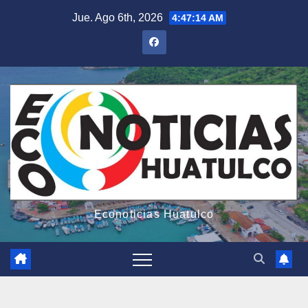
Saltar
Jue. Ago 6th, 2026
4:47:15 AM
al
contenido
Econoticias Huatulco