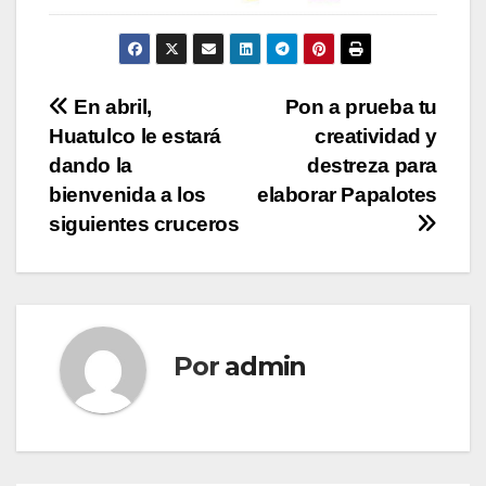
Navegación
En abril,
Pon a prueba tu
Huatulco le estará
creatividad y
de
dando la
destreza para
entradas
bienvenida a los
elaborar Papalotes
siguientes cruceros
Por
admin