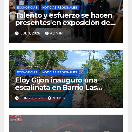
ECONOTICIAS
NOTICIAS REGIONALES
Talento y esfuerzo se hacen
presentes en exposición de
arte escolar del Cenao
JUL 3, 2026
ADMIN
ECONOTICIAS
NOTICIAS REGIONALES
Eloy Gijon inauguro una
escalinata en Barrio Las
Palmas Alto en Barra de
JUN 29, 2025
ADMIN
Copalita, San Miguel del
Puerto Oaxaca.