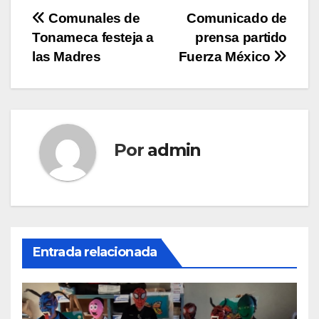
Navegación
Comunales de
Comunicado de
Tonameca festeja a
prensa partido
de
las Madres
Fuerza México
entradas
Por
admin
Entrada relacionada