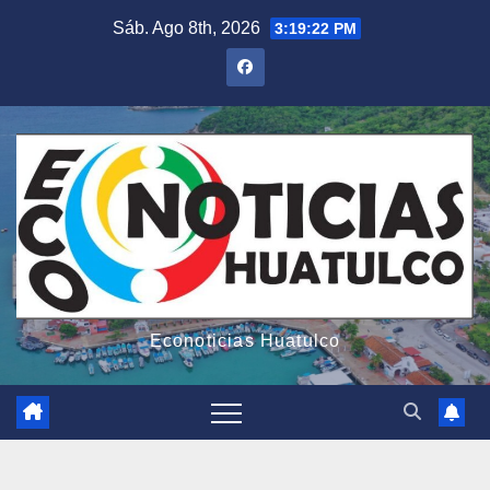
Saltar
Sáb. Ago 8th, 2026
3:19:24 PM
al
contenido
Econoticias Huatulco