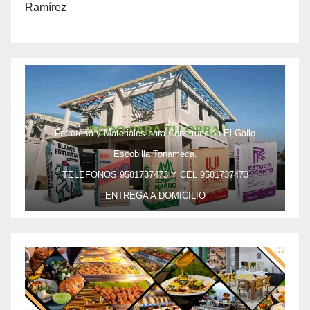
Ramírez
Ferretería y Materiales para Construcción El Gallo
Escobilla Tonameca.
TELEFONOS 9581737473 Y CEL 9581737473
ENTREGA A DOMICILIO
PRECIO ESPECIAL DE MAYOREO