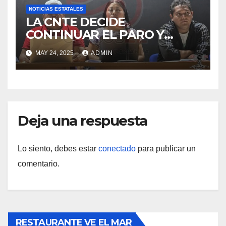
NOTICIAS ESTATALES
LA CNTE DECIDE
CONTINUAR EL PARO Y
PLANTÓN EN LA CDMX.
MAY 24, 2025
ADMIN
Deja una respuesta
Lo siento, debes estar
conectado
para publicar un
comentario.
RESTAURANTE VE EL MAR