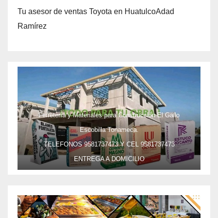
Tu asesor de ventas Toyota en HuatulcoAdad
Ramírez
Ferretería y Materiales para Construcción El Gallo
Escobilla Tonameca.
TELEFONOS 9581737473 Y CEL 9581737473
ENTREGA A DOMICILIO
PRECIO ESPECIAL DE MAYOREO