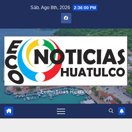
Saltar
Sáb. Ago 8th, 2026
2:36:02 PM
al
contenido
Econoticias Huatulco