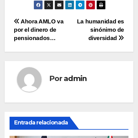
Navegación
Ahora AMLO va
La humanidad es
por el dinero de
sinónimo de
de
pensionados…
diversidad
entradas
Por
admin
Entrada relacionada