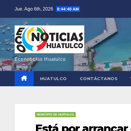
Saltar
Jue. Ago 6th, 2026
8:44:43 AM
al
contenido
Econoticias Huatulco
HUATULCO
CONTÁCTANOS
MUNICIPIO DE HUATULCO
Está por arrancar