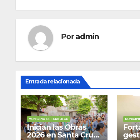
de
entradas
Por
admin
Entrada relacionada
MUNICIPIO DE HUATULCO
MUNICIP
Inician las Obras
Fort
2026 en Santa Cruz
gest