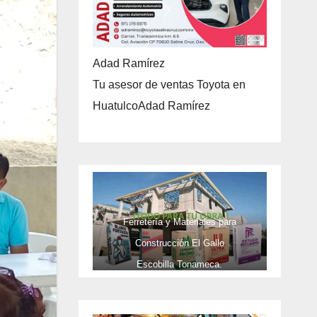
Adad Ramírez
Tu asesor de ventas Toyota en
HuatulcoAdad Ramírez
Ferretería y Materiales para
Construcción El Gallo
Escobilla Tonameca.
TELEFONOS 9581737473 Y CEL
9581737473