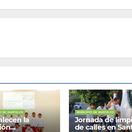
IO DE HUATULCO
MUNICIPIO DE HUATULCO
alecen la
Jornada de limp
ión
de calles en San