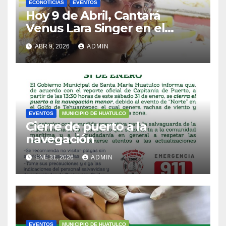
ECONOTICIAS
EVENTOS
Hoy 9 de Abril, Cantará
Venus Lara Singer en el
Restaurant del Hotel
ABR 9, 2026
ADMIN
Villablanca
EVENTOS
MUNICIPIO DE HUATULCO
Cierre de puerto a la
navegación
ENE 31, 2026
ADMIN
EVENTOS
MUNICIPIO DE HUATULCO