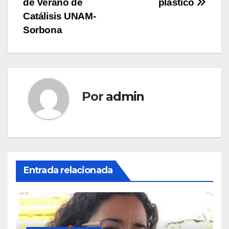
de Verano de
plástico
entradas
Catálisis UNAM-
Sorbona
Por
admin
Entrada relacionada