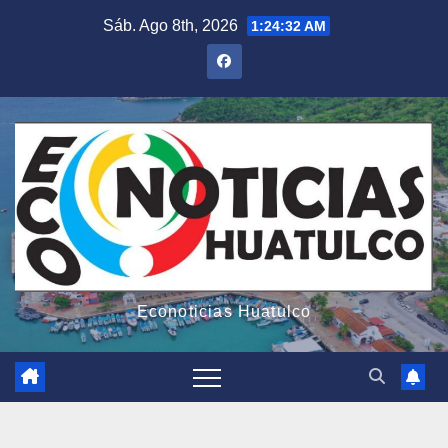
Saltar
Sáb. Ago 8th, 2026
1:24:34 AM
al
contenido
Econoticias Huatulco