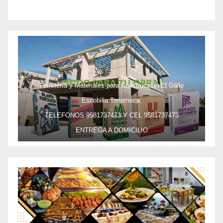
Ferretería y Materiales para Construcción El Gallo
Escobilla Tonameca.
TELEFONOS 9581737473 Y CEL 9581737473
ENTREGA A DOMICILIO
PRECIO ESPECIAL DE MAYOREO