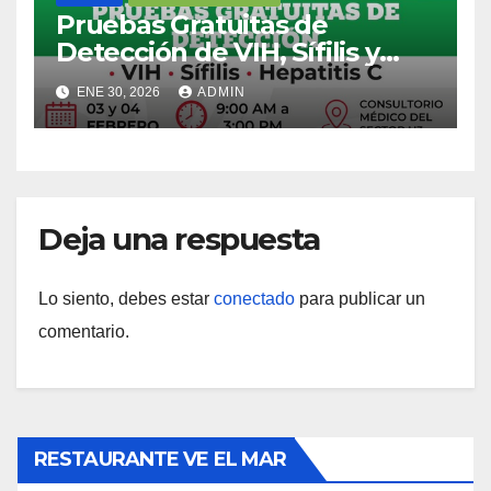
Pruebas Gratuitas de
Detección de VIH, Sífilis y
Hepatitis C.
ENE 30, 2026
ADMIN
Deja una respuesta
Lo siento, debes estar
conectado
para publicar un
comentario.
RESTAURANTE VE EL MAR