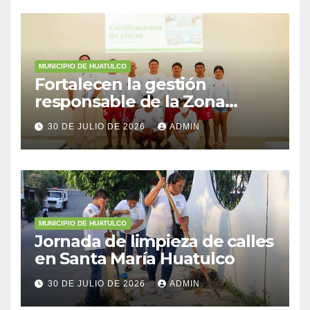
MUNICIPIO DE HUATULCO
Fortalecen la gestión
responsable de la Zona
Federal Marítimo Terrestre
30 DE JULIO DE 2026
ADMIN
MUNICIPIO DE HUATULCO
Jornada de limpieza de calles
en Santa María Huatulco
30 DE JULIO DE 2026
ADMIN