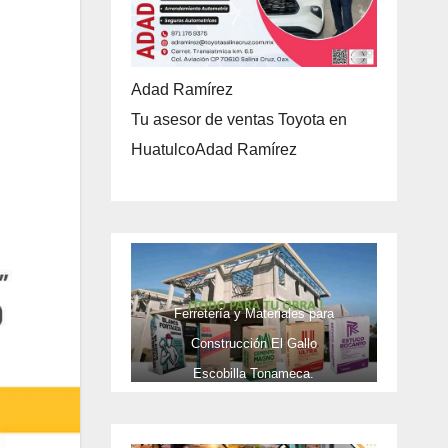
Adad Ramírez
Tu asesor de ventas Toyota en
HuatulcoAdad Ramírez
Ferretería y Materiales para
Construcción El Gallo
Escobilla Tonameca.
TELEFONOS 9581737473 Y CEL
9581737473