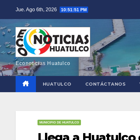
Saltar
Jue. Ago 6th, 2026
10:51:52 PM
al
contenido
Econoticias Huatulco
HUATULCO
CONTÁCTANOS
MUNICIPIO DE HUATULCO
Llega a Huatulco 