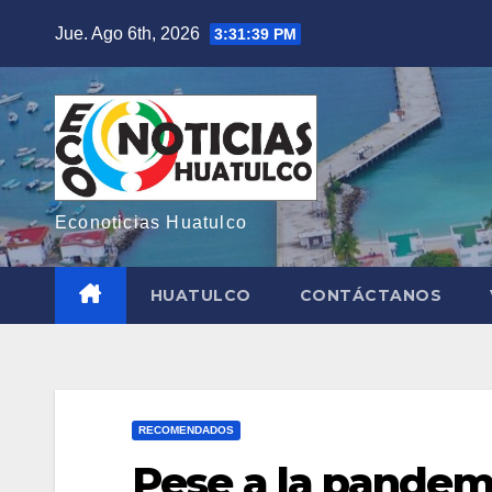
Saltar
Jue. Ago 6th, 2026
3:31:40 PM
al
contenido
Econoticias Huatulco
HUATULCO
CONTÁCTANOS
RECOMENDADOS
Pese a la pandem