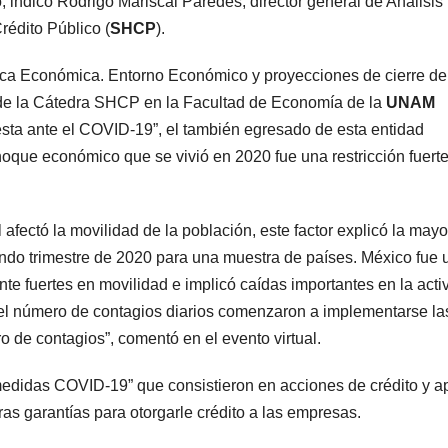
 indicó Rodrigo Mariscal Paredes, director general de Análisis
édito Público (
SHCP
).
tica Económica. Entorno Económico y proyecciones de cierre de
s de la Cátedra SHCP en la Facultad de Economía de la
UNAM
a ante el COVID-19”, el también egresado de esta entidad
choque económico que se vivió en 2020 fue una restricción fuerte
 afectó la movilidad de la población, este factor explicó la mayo
gundo trimestre de 2020 para una muestra de países. México fue 
te fuertes en movilidad e implicó caídas importantes en la acti
el número de contagios diarios comenzaron a implementarse la
 de contagios”, comentó en el evento virtual.
medidas COVID-19” que consistieron en acciones de crédito y 
as garantías para otorgarle crédito a las empresas.