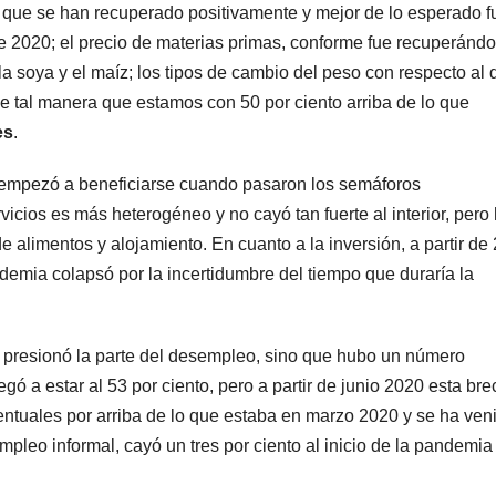
 que se han recuperado positivamente y mejor de lo esperado f
o de 2020; el precio de materias primas, conforme fue recuperándo
 la soya y el maíz; los tipos de cambio del peso con respecto al d
de tal manera que estamos con 50 por ciento arriba de lo que
es
.
 empezó a beneficiarse cuando pasaron los semáforos
vicios es más heterogéneo y no cayó tan fuerte al interior, pero
e alimentos y alojamiento. En cuanto a la inversión, a partir de
demia colapsó por la incertidumbre del tiempo que duraría la
o presionó la parte del desempleo, sino que hubo un número
ó a estar al 53 por ciento, pero a partir de junio 2020 esta br
ntuales por arriba de lo que estaba en marzo 2020 y se ha ven
pleo informal, cayó un tres por ciento al inicio de la pandemia