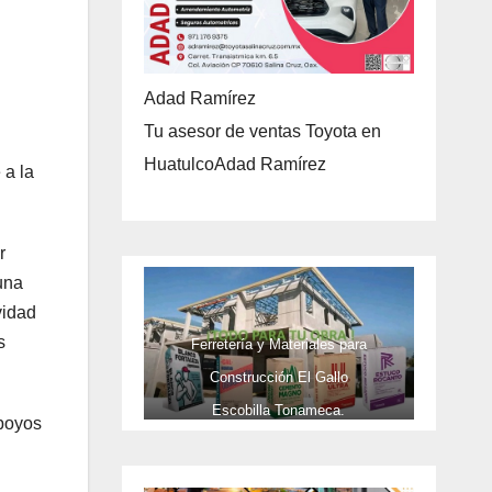
Adad Ramírez
Tu asesor de ventas Toyota en
HuatulcoAdad Ramírez
 a la
r
una
vidad
s
Ferretería y Materiales para
Construcción El Gallo
Escobilla Tonameca.
apoyos
TELEFONOS 9581737473 Y CEL
9581737473