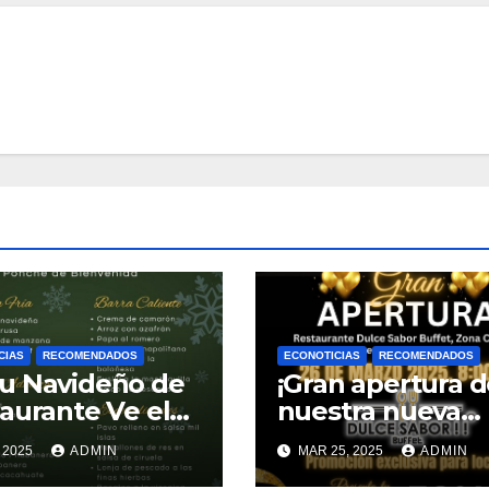
CIAS
RECOMENDADOS
ECONOTICIAS
RECOMENDADOS
u Navideño de
¡Gran apertura 
aurante Ve el
nuestra nueva
de Santa Cruz
sucursal Dulce
, 2025
ADMIN
MAR 25, 2025
ADMIN
ulco.
Sabor Buffet!