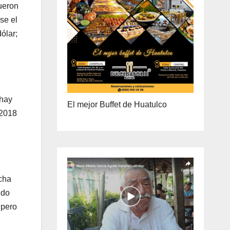
ueron
ENTREGA A DOMICILIO
se el
PRECIO ESPECIAL DE MAYOREO
ólar;
 hay
El mejor Buffet de Huatulco
 2018
echa
ido
 pero