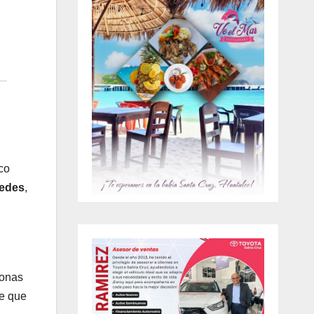
co
redes
,
sonas
te que