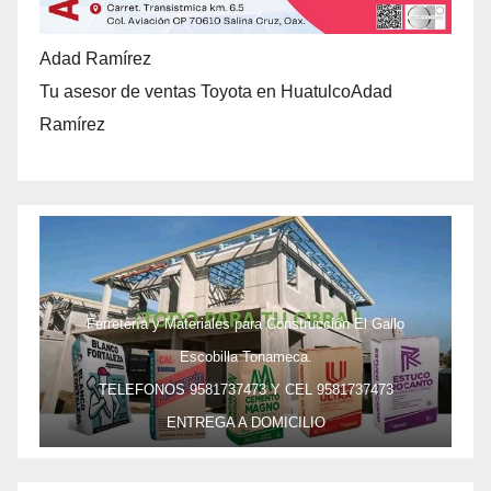
Adad Ramírez
Tu asesor de ventas Toyota en HuatulcoAdad
Ramírez
Ferretería y Materiales para Construcción El Gallo
Escobilla Tonameca.
TELEFONOS 9581737473 Y CEL 9581737473
ENTREGA A DOMICILIO
PRECIO ESPECIAL DE MAYOREO