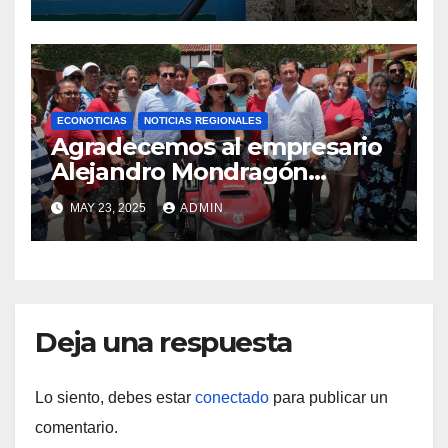
Copalita, San Miguel del
Puerto Oaxaca.
ECONOTICIAS
NOTICIAS REGIONALES
Agradecemos al empresario
Alejandro Mondragón
Velázquez la donación de un
MAY 23, 2025
ADMIN
tractor nuevo para podar el
pasto del CIP Huatulco.
Deja una respuesta
Lo siento, debes estar
conectado
para publicar un
comentario.