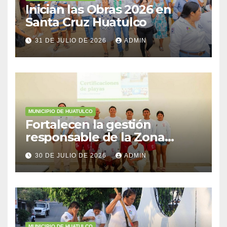
Inician las Obras 2026 en
Santa Cruz Huatulco
31 DE JULIO DE 2026
ADMIN
MUNICIPIO DE HUATULCO
Fortalecen la gestión
responsable de la Zona
Federal Marítimo Terrestre
30 DE JULIO DE 2026
ADMIN
MUNICIPIO DE HUATULCO