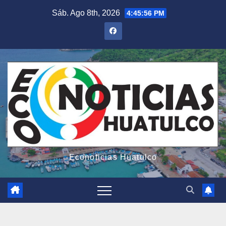
Saltar
Sáb. Ago 8th, 2026
4:45:57 PM
al
contenido
Econoticias Huatulco