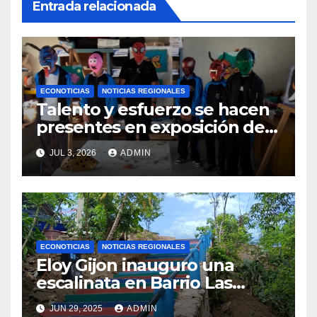
Entrada relacionada
ECONOTICIAS
NOTICIAS REGIONALES
Talento y esfuerzo se hacen
presentes en exposición de
arte escolar del Cenao
JUL 3, 2026
ADMIN
ECONOTICIAS
NOTICIAS REGIONALES
Eloy Gijon inauguro una
escalinata en Barrio Las
Palmas Alto en Barra de
JUN 29, 2025
ADMIN