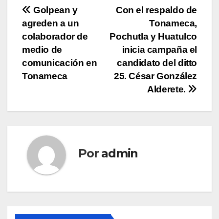
Navegación
Golpean y
Con el respaldo de
agreden a un
Tonameca,
de
colaborador de
Pochutla y Huatulco
entradas
medio de
inicia campaña el
comunicación en
candidato del ditto
Tonameca
25. César González
Alderete.
Por
admin