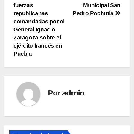
entradas
fuerzas
Municipal San
republicanas
Pedro Pochutla
comandadas por el
General Ignacio
Zaragoza sobre el
ejército francés en
Puebla
Por
admin