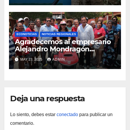
Puerto Oaxaca.
ECONOTICIAS
NOTICIAS REGIONALES
Agradecemos al empresario
Alejandro Mondragón
Velázquez la donación de un
MAY 23, 2025
ADMIN
tractor nuevo para podar el
pasto del CIP Huatulco.
Deja una respuesta
Lo siento, debes estar
conectado
para publicar un
comentario.