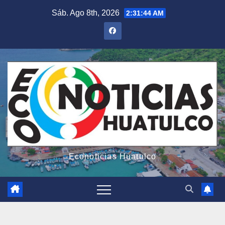
Saltar
Sáb. Ago 8th, 2026
2:31:45 AM
al
contenido
Econoticias Huatulco