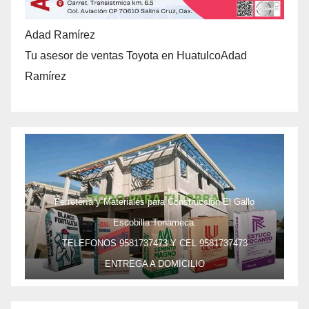
Adad Ramírez
Tu asesor de ventas Toyota en HuatulcoAdad
Ramírez
Ferretería y Materiales para Construcción El Gallo
Escobilla Tonameca.
TELEFONOS 9581737473 Y CEL 9581737473
ENTREGA A DOMICILIO
PRECIO ESPECIAL DE MAYOREO