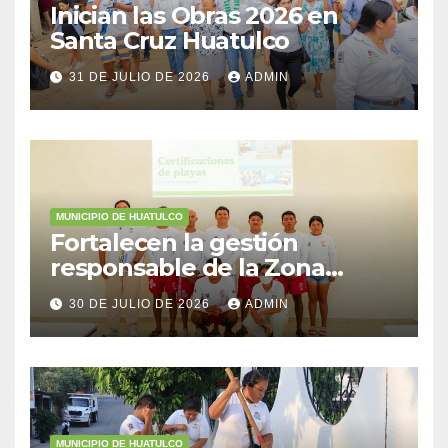
Inician las Obras 2026 en
Santa Cruz Huatulco
31 DE JULIO DE 2026
ADMIN
MUNICIPIO DE HUATULCO
Fortalecen la gestión
responsable de la Zona
Federal Marítimo Terrestre
30 DE JULIO DE 2026
ADMIN
MUNICIPIO DE HUATULCO