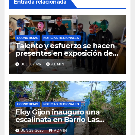
Entrada relacionada
ECONOTICIAS
NOTICIAS REGIONALES
Talento y esfuerzo se hacen
presentes en exposición de
arte escolar del Cenao
JUL 3, 2026
ADMIN
ECONOTICIAS
NOTICIAS REGIONALES
Eloy Gijon inauguro una
escalinata en Barrio Las
Palmas Alto en Barra de
JUN 29, 2025
ADMIN
Copalita, San Miguel del